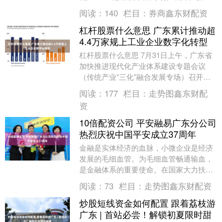
上，中山大学原副校长、经济与管理学部
阅读：
140
栏目：
券商鑫东财配资
主任李善民表....
杠杆股票什么意思 广东累计推动超
4.4万家规上工业企业数字化转型
杠杆股票什么意思 7月31日上午，广东省
加快推进现代化产业体系建设专题会议
（传统产业“三化”融合发展专场）召开。
会上，广东省人大财政经济委员会主任委
阅读：
177
栏目：
走势图鑫东财配
员汪一洋介绍....
资
10倍配资公司 平安融易广东分公司
热烈庆祝中国平安成立37周年
金融是实体经济的血脉，小微企业是经济
发展的毛细血管。为毛细血管畅通输血，
是金融体系的重要使命。在国家大力扶持
民营经济发展的政策浪潮下，破解小微企
阅读：
73
栏目：
走势图鑫东财配资
业融资难题10倍....
炒股短线资金如何配置 跟着荔枝游
广东 | 首站必尝！解锁初夏限时甜