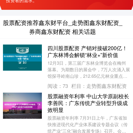
投资者的需求。
股票配资推荐鑫东财平台_走势图鑫东财配资_
券商鑫东财配资 相关话题
四川股票配资 产销对接破200亿！
广东林博会解锁“林业+”新价值
12月3日，第三届广东林业博览会在梅州
落幕。为期数日的展会中，7万人次涌入展
馆探寻岭南山珍，212.65亿元林业重点招
商项目成功签约，8项系列活动搭建起产销
阅读：
73
栏目：
走势图鑫东财配资
对接....
股票融资年利率 中山大学原副校长
李善民：广东传统产业转型升级成
效明显
股票融资年利率 7月31日上午，广东省加
快推进现代化产业体系建设专题会议（传
统产业“三化”融合发展专场）召开。会