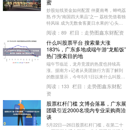
蜜
炒股短线资金如何配置 仲夏南粤，蝉鸣荔
熟 作为“南国四大果品”之一 荔枝凭借着独
特风味 成为无数食客夏日水果的“心头好”
在众多岭南荔枝品种中 南方优品的“头
阅读：
89
栏目：
走势图鑫东财配资
号....
什么叫股票平台 搜索量大涨
183%，广东多地成端午游“龙船饭”
热门搜索目的地
端午节临近，龙舟竞渡的热度也持续高
涨。据南方+记者从美团旅行方面了解到
的数据显示，今年5月1日以来什么叫股票
平台，“龙舟基地”搜索量同比上涨216%，
阅读：
133
栏目：
走势图鑫东财配
“龙舟文化....
资
股票杠杆门槛 文博会落幕，广东展
团吸引近2000名境内专业采购商洽
谈
5月22日—26日股票杠杆门槛，在第二十