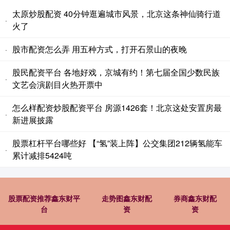
太原炒股配资 40分钟逛遍城市风景，北京这条神仙骑行道
·
火了
股市配资怎么弄 用五种方式，打开石景山的夜晚
·
股民配资平台 各地好戏，京城有约！第七届全国少数民族
·
文艺会演剧目火热开票中
怎么样配资炒股配资平台 房源1426套！北京这处安置房最
·
新进展披露
股票杠杆平台哪些好 【“氢”装上阵】公交集团212辆氢能车
·
累计减排5424吨
股票配资推荐鑫东财平
走势图鑫东财配
券商鑫东财配
台
资
资