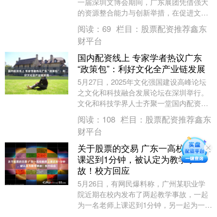
一届深圳文博会期间，广东展团凭借强大
的资源整合能力与创新举措，在促进文化
产业交易上取得显著成效，全方位展现了
阅读：
69
栏目：
股票配资推荐鑫东
粤港澳大湾区....
财平台
国内配资线上 专家学者热议广东
“政策包”：利好文化全产业链发展
5月27日，2025年文化强国建设高峰论坛
之文化和科技融合发展论坛在深圳举行。
文化和科技学界人士齐聚一堂国内配资线
上，共同探讨关于“AI技术赋能文化发展与
阅读：
108
栏目：
股票配资推荐鑫东
创新”....
财平台
关于股票的交易 广东一高校教师上
课迟到1分钟，被认定为教学事
故！校方回应
5月26日，有网民爆料称，广州某职业学
院近期在校内发布了两起教学事故，一起
为一名老师上课迟到1分钟，另一起为一名
老师提前下课2分钟。迟到早退一两分钟被